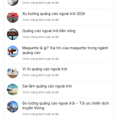
ở
Chức năng bình luận bị tắt
nội
Chiến
đô
dịch
Xu hướng quảng cáo ngoài trời 2026
quảng
ở
Chức năng bình luận bị tắt
cáo
Xu
OOH
hướng
hiệu
Quảng cáo ngoài trời bền vững
quảng
quả
ở
Chức năng bình luận bị tắt
cáo
Quảng
ngoài
cáo
trời
Maquette là gì? Vai trò của maquette trong ngành
ngoài
2026
quảng cáo
trời
ở
Chức năng bình luận bị tắt
bền
Maquette
vững
là
Vị trí quảng cáo ngoài trời
gì?
ở
Chức năng bình luận bị tắt
Vai
Vị
trò
trí
Sai lầm quảng cáo ngoài trời
của
quảng
maquette
ở
Chức năng bình luận bị tắt
cáo
trong
Sai
ngoài
ngành
lầm
trời
Đo lường quảng cáo ngoài trời – Tối ưu chiến dịch
quảng
quảng
truyền thông
cáo
cáo
ở
Chức năng bình luận bị tắt
ngoài