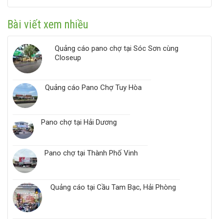
Đo
trời
lường
quảng
Bài viết xem nhiều
cáo
ngoài
trời
Quảng cáo pano chợ tại Sóc Sơn cùng
–
Closeup
Tối
ưu
chiến
dịch
Quảng cáo Pano Chợ Tuy Hòa
truyền
thông
Pano chợ tại Hải Dương
Pano chợ tại Thành Phố Vinh
Quảng cáo tại Cầu Tam Bạc, Hải Phòng