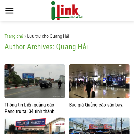
Skip
to
content
Trang chủ
»
Lưu trữ cho Quang Hải
Author Archives:
Quang Hải
Thông tin biển quảng cáo
Báo giá Quảng cáo sân bay.
Pano trụ tại 34 tỉnh thành