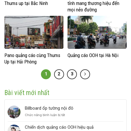
Thums up tại Bắc Ninh
tỉnh mang thương hiệu đến
mọi nẻo đường
Pano quảng cáo cùng Thums
Quảng cáo OOH tại Hà Nội
Up tại Hải Phòng
1
2
3
Bài viết mới nhất
Billboard ốp tường nội đô
ở
Chức năng bình luận bị tắt
Billboard
ốp
Chiến dịch quảng cáo OOH hiệu quả
tường