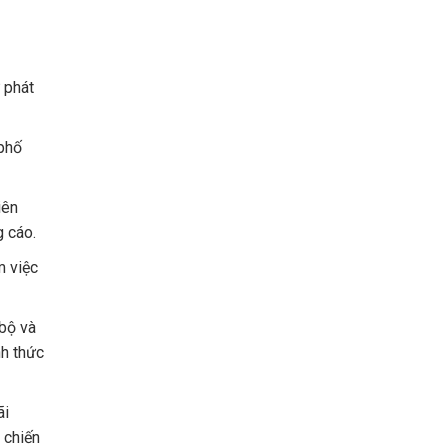
 phát
 phố
iên
g cáo.
m việc
 bộ và
nh thức
ãi
 chiến