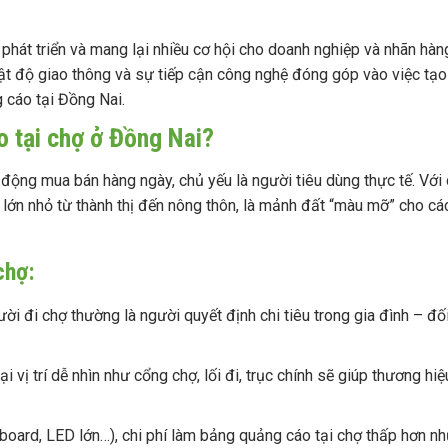
hát triển và mang lại nhiều cơ hội cho doanh nghiệp và nhãn hàn
ị, mật độ giao thông và sự tiếp cận công nghệ đóng góp vào việc tạo
 cáo tại Đồng Nai.
o tại chợ ở Đồng Nai?
t động mua bán hàng ngày, chủ yếu là người tiêu dùng thực tế. Với
 lớn nhỏ từ thành thị đến nông thôn, là mảnh đất “màu mỡ” cho cá
chợ:
ời đi chợ thường là người quyết định chi tiêu trong gia đình – đố
 vị trí dễ nhìn như cổng chợ, lối đi, trục chính sẽ giúp thương hiệ
lboard, LED lớn…), chi phí làm bảng quảng cáo tại chợ thấp hơn n