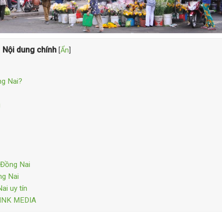
Nội dung chính
[
Ẩn
]
ng Nai?
i
 Đồng Nai
ng Nai
ai uy tín
-LINK MEDIA