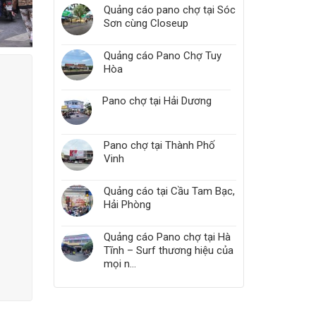
trời
Quảng cáo pano chợ tại Sóc
–
Sơn cùng Closeup
Tối
ưu
chiến
Quảng cáo Pano Chợ Tuy
dịch
Hòa
truyền
thông
Pano chợ tại Hải Dương
Pano chợ tại Thành Phố
Vinh
Quảng cáo tại Cầu Tam Bạc,
Hải Phòng
Quảng cáo Pano chợ tại Hà
Tĩnh – Surf thương hiệu của
mọi n...