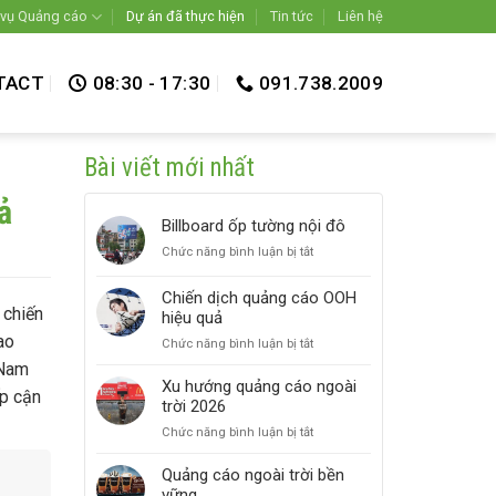
 vụ Quảng cáo
Dự án đã thực hiện
Tin tức
Liên hệ
TACT
08:30 - 17:30
091.738.2009
Bài viết mới nhất
ả
Billboard ốp tường nội đô
ở
Chức năng bình luận bị tắt
Billboard
ốp
Chiến dịch quảng cáo OOH
tường
 chiến
hiệu quả
nội
ao
ở
Chức năng bình luận bị tắt
đô
Chiến
 Nam
dịch
Xu hướng quảng cáo ngoài
ếp cận
quảng
trời 2026
cáo
ở
Chức năng bình luận bị tắt
OOH
Xu
hiệu
hướng
Quảng cáo ngoài trời bền
quả
quảng
vững