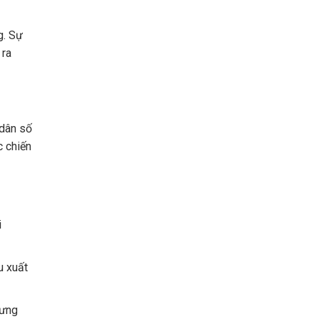
g. Sự
 ra
 dân số
c chiến
i
u xuất
hưng