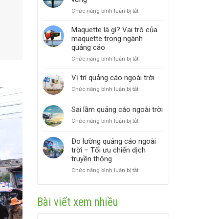
cáo
ở
Chức năng bình luận bị tắt
ngoài
Quảng
trời
cáo
Maquette là gì? Vai trò của
2026
ngoài
maquette trong ngành
trời
quảng cáo
bền
ở
Chức năng bình luận bị tắt
vững
Maquette
là
Vị trí quảng cáo ngoài trời
gì?
ở
Chức năng bình luận bị tắt
Vai
Vị
trò
trí
Sai lầm quảng cáo ngoài trời
của
quảng
maquette
ở
Chức năng bình luận bị tắt
cáo
trong
Sai
ngoài
ngành
lầm
trời
Đo lường quảng cáo ngoài
quảng
quảng
trời – Tối ưu chiến dịch
cáo
cáo
truyền thông
ngoài
ở
Chức năng bình luận bị tắt
trời
Đo
lường
quảng
Bài viết xem nhiều
cáo
ngoài