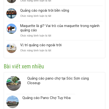
ở
Chức năng bình luận bị tắt
cáo
hiệu
bật
Xu
OOH
nâng
hướng
hiệu
cao
Quảng cáo ngoài trời bền vững
quảng
quả
nhận
ở
Chức năng bình luận bị tắt
cáo
diện
Quảng
ngoài
hiệu
cáo
trời
quả
Maquette là gì? Vai trò của maquette trong ngành
ngoài
2026
quảng cáo
trời
bền
ở
Chức năng bình luận bị tắt
vững
Maquette
là
Vị trí quảng cáo ngoài trời
gì?
ở
Chức năng bình luận bị tắt
Vai
Vị
trò
trí
của
quảng
maquette
Bài viết xem nhiều
cáo
trong
ngoài
ngành
trời
quảng
Quảng cáo pano chợ tại Sóc Sơn cùng
cáo
Closeup
Quảng cáo Pano Chợ Tuy Hòa