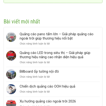
Bài viết mới nhất
Quảng cáo pano tấm lớn – Giải pháp quảng cáo
ngoài trời giúp thương hiệu nổi bật
ở
Chức năng bình luận bị tắt
Quảng
cáo
Quảng cáo LED trong siêu thị – Giải pháp giúp
pano
thương hiệu nâng cao nhận diện hiệu quả
tấm
ở
Chức năng bình luận bị tắt
lớn
Quảng
–
cáo
Giải
Billboard ốp tường nội đô
LED
pháp
ở
Chức năng bình luận bị tắt
trong
quảng
Billboard
siêu
cáo
ốp
thị
ngoài
Chiến dịch quảng cáo OOH hiệu quả
tường
–
trời
ở
Chức năng bình luận bị tắt
nội
Giải
giúp
Chiến
đô
pháp
thương
dịch
giúp
hiệu
Xu hướng quảng cáo ngoài trời 2026
quảng
thương
nổi