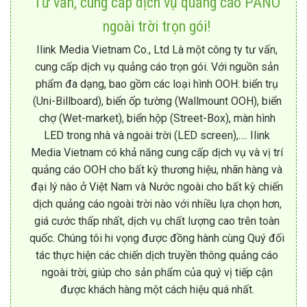
Tư vấn, cung cấp dịch vụ quảng cáo PANO
ngoài trời trọn gói!
Ilink Media Vietnam Co., Ltd Là một công ty tư vấn,
cung cấp dịch vụ quảng cáo trọn gói. Với nguồn sản
phẩm đa dạng, bao gồm các loại hình OOH: biển trụ
(Uni-Billboard), biển ốp tường (Wallmount OOH), biển
chợ (Wet-market), biển hộp (Street-Box), màn hình
LED trong nhà và ngoài trời (LED screen),…. Ilink
Media Vietnam có khả năng cung cấp dịch vụ và vị trí
quảng cáo OOH cho bất kỳ thương hiệu, nhãn hàng và
đại lý nào ở Việt Nam và Nước ngoài cho bất kỳ chiến
dịch quảng cáo ngoài trời nào với nhiều lựa chọn hơn,
giá cước thấp nhất, dịch vụ chất lượng cao trên toàn
quốc. Chúng tôi hi vọng được đồng hành cùng Quý đối
tác thực hiện các chiến dịch truyền thông quảng cáo
ngoài trời, giúp cho sản phẩm của quý vị tiếp cận
được khách hàng một cách hiệu quá nhất.