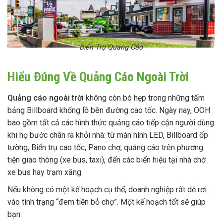
Biển Trụ Quảng Cáo
Hiểu Đúng Về Quảng Cáo Ngoài Trời
Quảng cáo ngoài trời
không còn bó hẹp trong những tấm
bảng Billboard khổng lồ bên đường cao tốc. Ngày nay, OOH
bao gồm tất cả các hình thức quảng cáo tiếp cận người dùng
khi họ bước chân ra khỏi nhà: từ màn hình LED, Billboard ốp
tường, Biển trụ cao tốc, Pano chợ, quảng cáo trên phương
tiện giao thông (xe bus, taxi), đến các biển hiệu tại nhà chờ
xe bus hay trạm xăng.
Nếu không có một kế hoạch cụ thể, doanh nghiệp rất dễ rơi
vào tình trạng “đem tiền bỏ chợ”. Một kế hoạch tốt sẽ giúp
bạn: