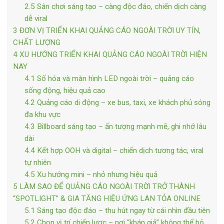
2.5
Sân chơi sáng tạo – càng độc đáo, chiến dịch càng
dễ viral
3
ĐƠN VỊ TRIỂN KHAI QUẢNG CÁO NGOÀI TRỜI UY TÍN,
CHẤT LƯỢNG
4
XU HƯỚNG TRIỂN KHAI QUẢNG CÁO NGOÀI TRỜI HIỆN
NAY
4.1
Số hóa và màn hình LED ngoài trời – quảng cáo
sống động, hiệu quả cao
4.2
Quảng cáo di động – xe bus, taxi, xe khách phủ sóng
đa khu vực
4.3
Billboard sáng tạo – ấn tượng mạnh mẽ, ghi nhớ lâu
dài
4.4
Kết hợp OOH và digital – chiến dịch tương tác, viral
tự nhiên
4.5
Xu hướng mini – nhỏ nhưng hiệu quả
5
LÀM SAO ĐỂ QUẢNG CÁO NGOÀI TRỜI TRỞ THÀNH
“SPOTLIGHT” & GIA TĂNG HIỆU ỨNG LAN TỎA ONLINE
5.1
Sáng tạo độc đáo – thu hút ngay từ cái nhìn đầu tiên
5.2
Chọn vị trí chiến lược – nơi “khán giả” không thể bỏ