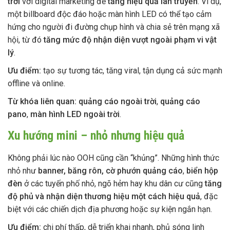
trời
với digital marketing để
tăng hiệu quả lan truyền
. Ví dụ,
một billboard độc đáo hoặc màn hình LED có thể tạo cảm
hứng cho người đi đường chụp hình và chia sẻ trên mạng xã
hội, từ đó
tăng mức độ nhận diện vượt ngoài phạm vi vật
lý
.
Ưu điểm:
tạo sự tương tác, tăng viral, tận dụng cả sức mạnh
offline và online.
Từ khóa liên quan:
quảng cáo ngoài trời
,
quảng cáo
pano
,
màn hình LED ngoài trời
.
Xu hướng mini – nhỏ nhưng hiệu quả
Không phải lúc nào OOH cũng cần “khủng”. Những hình thức
nhỏ như
banner, băng rôn, cờ phướn quảng cáo
,
biển hộp
đèn
ở các tuyến phố nhỏ, ngõ hẻm hay khu dân cư cũng
tăng
độ phủ và nhận diện thương hiệu một cách hiệu quả
, đặc
biệt với các chiến dịch địa phương hoặc sự kiện ngắn hạn.
Ưu điểm:
chi phí thấp, dễ triển khai nhanh, phủ sóng linh