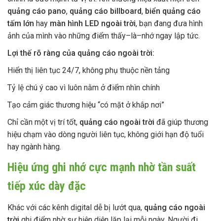
quảng cáo pano
,
quảng cáo billboard
,
biển quảng cáo
tấm lớn
hay
màn hình LED ngoài trời
, bạn đang đưa hình
ảnh của mình vào những điểm thấy–là–nhớ ngay lập tức.
Lợi thế rõ ràng của quảng cáo ngoài trời:
Hiển thị liên tục 24/7, không phụ thuộc nền tảng
Tỷ lệ chú ý cao vì luôn nằm ở điểm nhìn chính
Tạo cảm giác thương hiệu “có mặt ở khắp nơi”
Chỉ cần một vị trí tốt,
quảng cáo ngoài trời
đã giúp thương
hiệu chạm vào dòng người liên tục, không giới hạn độ tuổi
hay ngành hàng.
Hiệu ứng ghi nhớ cực mạnh nhờ tần suất
tiếp xúc dày đặc
Khác với các kênh digital dễ bị lướt qua,
quảng cáo ngoài
trời
ghi điểm nhờ sự hiện diện lặp lại mỗi ngày. Người đi