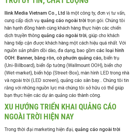
TRỜI UY TÍN, CHẤT LƯỢNG
Ilink Media Vietnam Co., Ltd
là một công ty, đơn vị tư vấn,
cung cấp dịch vụ
quảng cáo ngoài trời
trọn gói. Chúng tôi
hân hạnh đồng hành cùng khách hàng thực hiện các chiến
dịch truyền thông
quảng cáo ngoài trời
, giúp cho khách
hàng tiếp cận được khách hàng một cách hiệu quá nhất. Với
nguồn sản phẩm dồi dào, đa dạng, bao gồm
các loại hình
OOH:
Banner, băng rôn, cờ phướn quảng cáo,
biển trụ
(Uni-Billboard), biển ốp tường (Wallmount OOH), biển chợ
(Wet-market), biển hộp (Street-Box), màn hình LED trong nhà
và ngoài trời (LED screen), quảng cáo sân bay… Chúng tôi tin
rằng với những nguồn lực mà chúng tôi sở hữu có thể giúp
bạn thực hiện các dự án quảng cáo thành công.
XU HƯỚNG TRIỂN KHAI QUẢNG CÁO
NGOÀI TRỜI HIỆN NAY
Trong thời đại marketing hiện đại,
quảng cáo ngoài trời