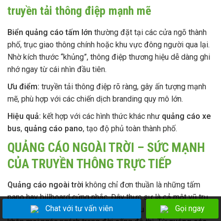
truyền tải thông điệp mạnh mẽ
Biển quảng cáo tấm lớn
thường đặt tại các cửa ngõ thành
phố, trục giao thông chính hoặc khu vực đông người qua lại.
Nhờ kích thước “khủng”, thông điệp thương hiệu dễ dàng ghi
nhớ ngay từ cái nhìn đầu tiên.
Ưu điểm:
truyền tải thông điệp rõ ràng, gây ấn tượng mạnh
mẽ, phù hợp với các chiến dịch branding quy mô lớn.
Hiệu quả:
kết hợp với các hình thức khác như
quảng cáo xe
bus
,
quảng cáo pano
, tạo độ phủ toàn thành phố.
QUẢNG CÁO NGOÀI TRỜI – SỨC MẠNH
CỦA TRUYỀN THÔNG TRỰC TIẾP
Quảng cáo ngoài trời
không chỉ đơn thuần là những tấm
pano hay billboard cứng nhắc. Đây thực sự là cả một vũ trụ
Chat với tư vấn viên
Chat với tư vấn viên
Gọi ngay
Gọi ngay
truyền thông sống động, nơi thương hiệu có thể xuất hiện