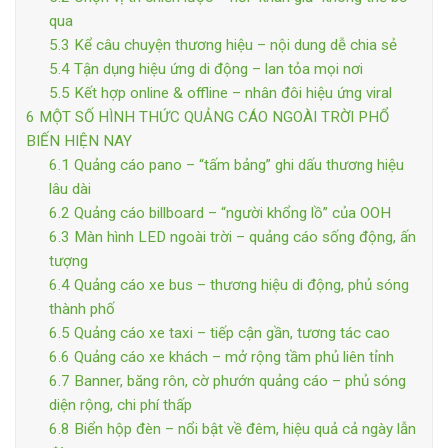
qua
5.3
Kể câu chuyện thương hiệu – nội dung dễ chia sẻ
5.4
Tận dụng hiệu ứng di động – lan tỏa mọi nơi
5.5
Kết hợp online & offline – nhân đôi hiệu ứng viral
6
MỘT SỐ HÌNH THỨC QUẢNG CÁO NGOÀI TRỜI PHỔ
BIẾN HIỆN NAY
6.1
Quảng cáo pano – “tấm bảng” ghi dấu thương hiệu
lâu dài
6.2
Quảng cáo billboard – “người khổng lồ” của OOH
6.3
Màn hình LED ngoài trời – quảng cáo sống động, ấn
tượng
6.4
Quảng cáo xe bus – thương hiệu di động, phủ sóng
thành phố
6.5
Quảng cáo xe taxi – tiếp cận gần, tương tác cao
6.6
Quảng cáo xe khách – mở rộng tầm phủ liên tỉnh
6.7
Banner, băng rôn, cờ phướn quảng cáo – phủ sóng
diện rộng, chi phí thấp
6.8
Biển hộp đèn – nổi bật về đêm, hiệu quả cả ngày lẫn