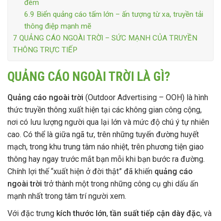
đêm
6.9
Biển quảng cáo tấm lớn – ấn tượng từ xa, truyền tải
thông điệp mạnh mẽ
7
QUẢNG CÁO NGOÀI TRỜI – SỨC MẠNH CỦA TRUYỀN
THÔNG TRỰC TIẾP
QUẢNG CÁO NGOÀI TRỜI LÀ GÌ?
Quảng cáo ngoài trời
(Outdoor Advertising – OOH) là hình
thức truyền thông xuất hiện tại các không gian công cộng,
nơi có lưu lượng người qua lại lớn và mức độ chú ý tự nhiên
cao. Có thể là giữa ngã tư, trên những tuyến đường huyết
mạch, trong khu trung tâm náo nhiệt, trên phương tiện giao
thông hay ngay trước mắt bạn mỗi khi bạn bước ra đường.
Chính lợi thế “xuất hiện ở đời thật” đã khiến
quảng cáo
ngoài trời
trở thành một trong những công cụ ghi dấu ấn
mạnh nhất trong tâm trí người xem.
Với đặc trưng
kích thước lớn
,
tần suất tiếp cận dày đặc
, và