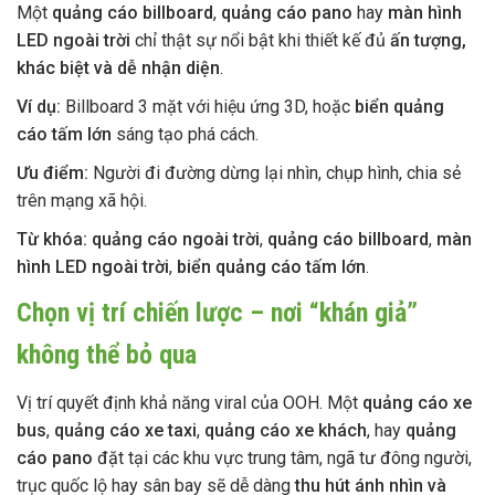
Một
quảng cáo billboard
,
quảng cáo pano
hay
màn hình
LED ngoài trời
chỉ thật sự nổi bật khi thiết kế đủ
ấn tượng,
khác biệt và dễ nhận diện
.
Ví dụ:
Billboard 3 mặt với hiệu ứng 3D, hoặc
biển quảng
cáo tấm lớn
sáng tạo phá cách.
Ưu điểm:
Người đi đường dừng lại nhìn, chụp hình, chia sẻ
trên mạng xã hội.
Từ khóa:
quảng cáo ngoài trời
,
quảng cáo billboard
,
màn
hình LED ngoài trời
,
biển quảng cáo tấm lớn
.
Chọn vị trí chiến lược – nơi “khán giả”
không thể bỏ qua
Vị trí quyết định khả năng viral của OOH. Một
quảng cáo xe
bus
,
quảng cáo xe taxi
,
quảng cáo xe khách
, hay
quảng
cáo pano
đặt tại các khu vực trung tâm, ngã tư đông người,
trục quốc lộ hay sân bay sẽ dễ dàng
thu hút ánh nhìn và