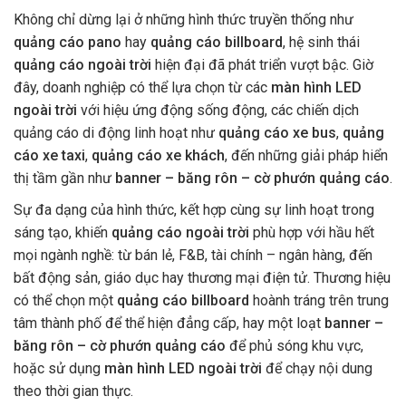
Không chỉ dừng lại ở những hình thức truyền thống như
quảng cáo pano
hay
quảng cáo billboard
, hệ sinh thái
quảng cáo ngoài trời
hiện đại đã phát triển vượt bậc. Giờ
đây, doanh nghiệp có thể lựa chọn từ các
màn hình LED
ngoài trời
với hiệu ứng động sống động, các chiến dịch
quảng cáo di động linh hoạt như
quảng cáo xe bus
,
quảng
cáo xe taxi
,
quảng cáo xe khách
, đến những giải pháp hiển
thị tầm gần như
banner – băng rôn – cờ phướn quảng cáo
.
Sự đa dạng của hình thức, kết hợp cùng sự linh hoạt trong
sáng tạo, khiến
quảng cáo ngoài trời
phù hợp với hầu hết
mọi ngành nghề: từ bán lẻ, F&B, tài chính – ngân hàng, đến
bất động sản, giáo dục hay thương mại điện tử. Thương hiệu
có thể chọn một
quảng cáo billboard
hoành tráng trên trung
tâm thành phố để thể hiện đẳng cấp, hay một loạt
banner –
băng rôn – cờ phướn quảng cáo
để phủ sóng khu vực,
hoặc sử dụng
màn hình LED ngoài trời
để chạy nội dung
theo thời gian thực.