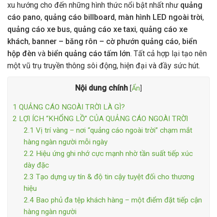
xu hướng cho đến những hình thức nổi bật nhất như
quảng
cáo pano
,
quảng cáo billboard
,
màn hình LED ngoài trời
,
quảng cáo xe bus
,
quảng cáo xe taxi
,
quảng cáo xe
khách
,
banner – băng rôn – cờ phướn quảng cáo
,
biển
hộp đèn
và
biển quảng cáo tấm lớn
. Tất cả hợp lại tạo nên
một vũ trụ truyền thông sôi động, hiện đại và đầy sức hút.
Nội dung chính
[
Ẩn
]
1
QUẢNG CÁO NGOÀI TRỜI LÀ GÌ?
2
LỢI ÍCH “KHỔNG LỒ” CỦA QUẢNG CÁO NGOÀI TRỜI
2.1
Vị trí vàng – nơi “quảng cáo ngoài trời” chạm mắt
hàng ngàn người mỗi ngày
2.2
Hiệu ứng ghi nhớ cực mạnh nhờ tần suất tiếp xúc
dày đặc
2.3
Tạo dựng uy tín & độ tin cậy tuyệt đối cho thương
hiệu
2.4
Bao phủ đa tệp khách hàng – một điểm đặt tiếp cận
hàng ngàn người