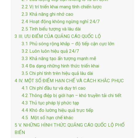
2.2
Vị trí triển khai mang tính chiến lược
2.3
Khả năng ghi nhớ cao
2.4
Hoạt động không ngừng nghỉ 24/7
2.5
Tình biểu tượng và lâu dài
3
III. ƯU ĐIỂM CỦA QUẢNG CÁO QUỐC LỘ
3.1
Phủ sóng rộng khắp – độ tiếp cận cực lớn
3.2
Luôn luôn hiệu quả 24/7
3.3
Khả năng tạo ấn tượng mạnh mẽ
3.4
Đa dạng những hình thức triển khai
3.5
Chi phí tính trên hiệu quả lâu dài
4
IV. MỘT SỐ ĐIỂM HẠN CHẾ VÀ CÁCH KHẮC PHỤC
4.1
Chi phí đầu tư và duy trì cao
4.2
Thông điệp bị giới hạn – khó truyền tải chi tiết
4.3
Thủ tục pháp lý phức tạp
4.4
Khó đo lường hiệu quả trực tiếp
4.5
Một số hạn chế khác
5
V. NHỮNG HÌNH THỨC QUẢNG CÁO QUỐC LỘ PHỔ
BIẾN