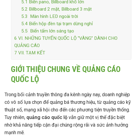
5.1
Biển pano, Billboard khổ lớn
5.2
Billboard 2 mặt, Billboard 3 mặt
5.3
Màn hình LED ngoài trời
5.4
Biển hộp đèn tại trạm dừng nghỉ
5.5
Biển tấm lớn sáng tạo
6
VI. NHỮNG TUYẾN QUỐC LỘ “VÀNG” DÀNH CHO
QUẢNG CÁO
7
VII. TẠM KẾT
GIỚI THIỆU CHUNG VỀ QUẢNG CÁO
QUỐC LỘ
Trong bối cảnh truyền thông đa kênh ngày nay, doanh nghiệp
có vô số lựa chọn để quảng bá thương hiệu, từ quảng cáo kỹ
thuật số, mạng xã hội cho đến các phương tiện truyền thống.
Tuy nhiên,
quảng cáo quốc lộ
vẫn giữ một vị thế đặc biệt
nhờ khả năng tiếp cận đại chúng rộng rãi và sức ảnh hưởng
mạnh mẽ.