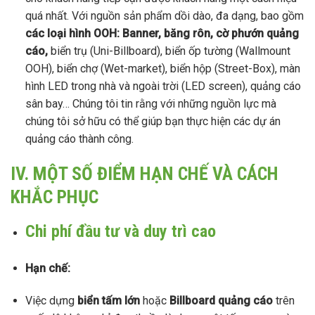
quá nhất. Với nguồn sản phẩm dồi dào, đa dạng, bao gồm
các loại hình OOH:
Banner, băng rôn, cờ phướn quảng
cáo,
biển trụ (Uni-Billboard), biển ốp tường (Wallmount
OOH), biển chợ (Wet-market), biển hộp (Street-Box), màn
hình LED trong nhà và ngoài trời (LED screen), quảng cáo
sân bay… Chúng tôi tin rằng với những nguồn lực mà
chúng tôi sở hữu có thể giúp bạn thực hiện các dự án
quảng cáo thành công.
IV. MỘT SỐ ĐIỂM HẠN CHẾ VÀ CÁCH
KHẮC PHỤC
Chi phí đầu tư và duy trì cao
Hạn chế:
Việc dựng
biển tấm lớn
hoặc
Billboard quảng cáo
trên