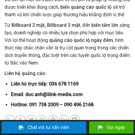
được triển khai đúng cách,
biển quảng cáo quốc lộ
sẽ trở
thành vũ khí chiến lược giúp thương hiệu khẳng định vị thế.
Từ
Billboard 2 mặt, Billboard 3 mặt
, đến
biển tấm lớn
sáng
tạo, doanh nghiệp có nhiều lựa chọn phù hợp với mục tiêu.
Với lợi thế hoạt động
quảng cáo quốc lộ ngày đêm
, hình
thức này chắc chắn vẫn là trụ cột quan trọng trong các chiến
dịch truyền thông, đặc biệt trên các tuyến quốc lộ trọng điểm
từ Bắc vào Nam.
Liên hệ quảng cáo:
Liên hệ trực tiếp: 036 678 1169
Email:
duc.anh@ilink-media.com
Hotline: 091 738 2009 – 090 496 2168
Chat với tư vấn viên
Chat với tư vấn viên
Gọi ngay
Gọi ngay
Danh mục:
Tin tức