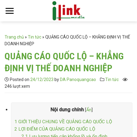
Skip
to
content
Trang chủ
»
Tin tức
»
QUẢNG CÁO QUỐC LỘ – KHẲNG ĐỊNH VỊ THẾ
DOANH NGHIỆP
QUẢNG CÁO QUỐC LỘ – KHẲNG
ĐỊNH VỊ THẾ DOANH NGHIỆP
Posted on
24/12/2023
by
DA Panoquangcao
Tin tức
246 lượt xem
Nội dung chính
[
Ẩn
]
1
GIỚI THIỆU CHUNG VỀ QUẢNG CÁO QUỐC LỘ
2
LỢI ĐIỂM CỦA QUẢNG CÁO QUỐC LỘ
2.1
Lưu lượng tiếp cận khổng lồ và ổn định