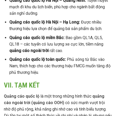
Quảng cáo quốc lộ Hà Nội – Quảng Ninh
:
Tuyến huyết
mạch đi khu du lịch biển, phù hợp cho ngành bất động
sản nghỉ dưỡng.
Quảng cáo quốc lộ Hà Nội – Hạ Long
:
Được nhiều
thương hiệu lựa chọn để quảng bá sản phẩm du lịch.
Quảng cáo quốc lộ miền Bắc
:
Bao gồm QL1A, QL5,
QL18 – các tuyến có lưu lượng xe cực lớn, tiềm năng
quảng cáo ngoài trời
rất cao.
Quảng cáo quốc lộ toàn quốc
:
Phủ sóng từ Bắc vào
Nam, thích hợp cho các thương hiệu FMCG muốn tăng độ
phủ thương hiệu.
VII. TẠM KẾT
Quảng cáo quốc lộ
là một trong những hình thức
quảng
cáo ngoài trời
(
quảng cáo OOH
)
có sức mạnh vượt trội
nhờ độ phủ rộng, khả năng ghi nhớ cao và tính biểu tượng.
Dù tồn tại một số thách thức về chi phí và pháp lý, nhưng nếu