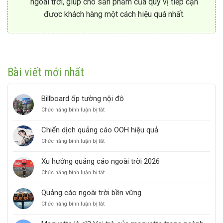
ngoài trời, giúp cho sản phẩm của quý vị tiếp cận
được khách hàng một cách hiệu quá nhất.
Bài viết mới nhất
Billboard ốp tường nội đô
ở
Chức năng bình luận bị tắt
Billboard
ốp
Chiến dịch quảng cáo OOH hiệu quả
tường
ở
Chức năng bình luận bị tắt
nội
Chiến
đô
dịch
Xu hướng quảng cáo ngoài trời 2026
quảng
ở
Chức năng bình luận bị tắt
cáo
Xu
OOH
hướng
hiệu
Quảng cáo ngoài trời bền vững
quảng
quả
ở
Chức năng bình luận bị tắt
cáo
Quảng
ngoài
cáo
trời