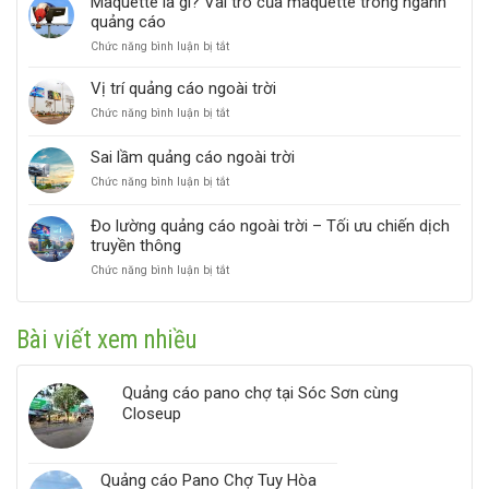
Maquette là gì? Vai trò của maquette trong ngành
ngoài
2026
quảng cáo
trời
bền
ở
Chức năng bình luận bị tắt
vững
Maquette
là
Vị trí quảng cáo ngoài trời
gì?
ở
Chức năng bình luận bị tắt
Vai
Vị
trò
trí
của
Sai lầm quảng cáo ngoài trời
quảng
maquette
ở
Chức năng bình luận bị tắt
cáo
trong
Sai
ngoài
ngành
lầm
trời
quảng
Đo lường quảng cáo ngoài trời – Tối ưu chiến dịch
quảng
cáo
truyền thông
cáo
ngoài
ở
Chức năng bình luận bị tắt
trời
Đo
lường
quảng
Bài viết xem nhiều
cáo
ngoài
trời
Quảng cáo pano chợ tại Sóc Sơn cùng
–
Tối
Closeup
ưu
chiến
dịch
Quảng cáo Pano Chợ Tuy Hòa
truyền